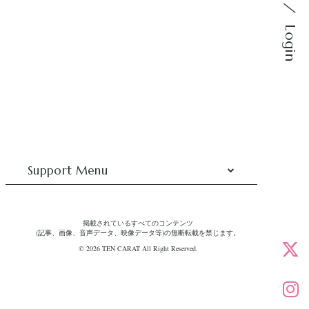
Login
Support Menu
掲載されているすべてのコンテンツ
(記事、画像、音声データ、映像データ等)の無断転載を禁じます。
© 2026 TEN CARAT All Right Reserved.