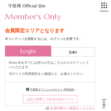
Member's Only
会員限定エリアとなります
本コンテンツを閲覧するには、ログインが必要です。
Login
Join
Bitfan IDをすでにお持ちの方はこちらからログインして
いただけます。
当サイトの利用規約をご確認の上、お進みください。
守屋茜オフィシャルサイト 利用規約
上記に同意してBitfan IDログイン
Join
会員特典のご確認はこちらから