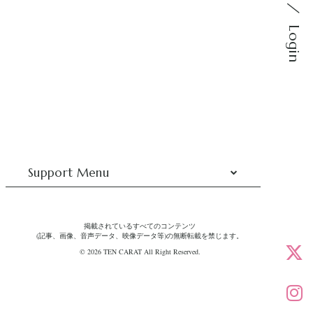
Login
Support Menu
掲載されているすべてのコンテンツ
(記事、画像、音声データ、映像データ等)の無断転載を禁じます。
© 2026 TEN CARAT All Right Reserved.