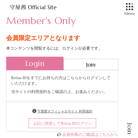
Member's Only
会員限定エリアとなります
本コンテンツを閲覧するには、ログインが必要です。
Login
Join
Bitfan IDをすでにお持ちの方はこちらからログインして
いただけます。
当サイトの利用規約をご確認の上、お進みください。
守屋茜オフィシャルサイト 利用規約
上記に同意してBitfan IDログイン
Join
会員特典のご確認はこちらから