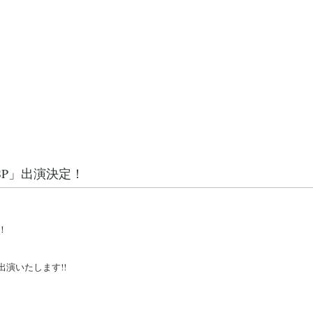
SP」出演決定！
！
出演いたします!!