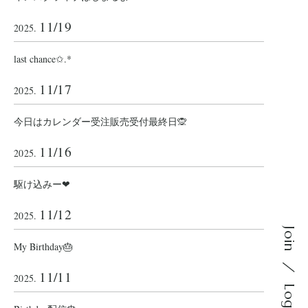
11/19
2025.
last chance✩.*
11/17
2025.
今日はカレンダー受注販売受付最終日🙊
11/16
2025.
駆け込みー❤︎
11/12
2025.
Join
My Birthday🎂
11/11
2025.
Login