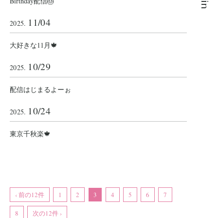
Birthday配信🎂
11/04
2025.
大好きな11月🍁
10/29
2025.
配信はじまるよーぉ
10/24
2025.
東京千秋楽🍁
‹ 前の12件
1
2
3
4
5
6
7
8
次の12件 ›