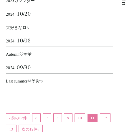
2025カレンダー
10/20
2024.
大好きなロケ ‬‪
10/08
2024.
Autumn🤍🩵‪‪🧡‬‪
09/30
2024.
Last summer🌞🌴🌺✨
‹ 前の12件
6
7
8
9
10
11
12
13
次の12件 ›